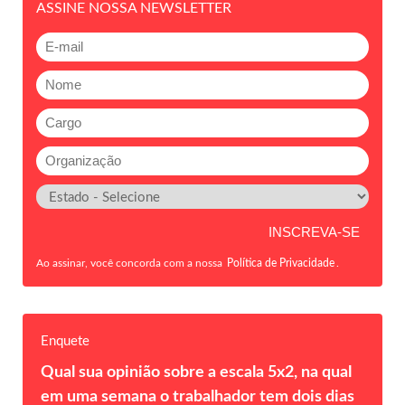
ASSINE NOSSA NEWSLETTER
Ao assinar, você concorda com a nossa
Política de Privacidade
.
Enquete
Qual sua opinião sobre a escala 5x2, na qual
em uma semana o trabalhador tem dois dias