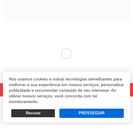
Nós usamos cookies e outras tecnologias semelhantes para
melhorar a sua experiência em nossos serviços, personalizar
publicidade e recomendar conteúdo de seu interesse. Ao
utilizar nossos serviços, você concorda com tal
monitoramento.
© 2020 Revista Amanhã.
Todos os direitos reservados.
Desenvolvido por
Recusar
PROSSEGUIR
Termos e Políticas de Uso
Privacidade