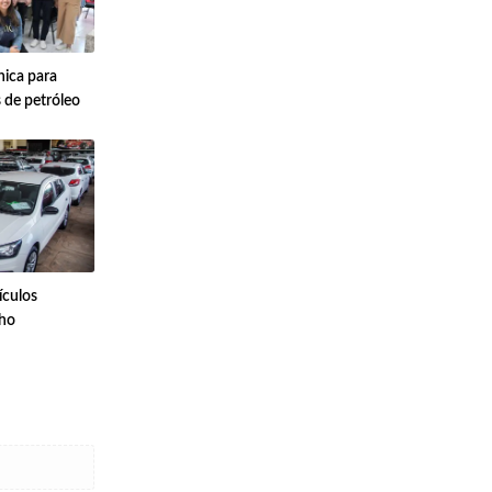
nica para
de petróleo
ículos
lho