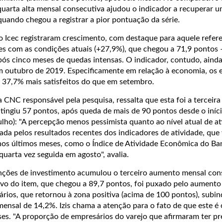
uarta alta mensal consecutiva ajudou o indicador a recuperar u
uando chegou a registrar a pior pontuação da série.
o Icec registraram crescimento, com destaque para aquele refer
es com as condições atuais (+27,9%), que chegou a 71,9 pontos –
pós cinco meses de quedas intensas. O indicador, contudo, aind
 em outubro de 2019. Especificamente em relação à economia, os 
37,7% mais satisfeitos do que em setembro.
a CNC responsável pela pesquisa, ressalta que esta foi a terceira 
tingiu 57 pontos, após queda de mais de 90 pontos desde o iníc
lho): "A percepção menos pessimista quanto ao nível atual de at
ada pelos resultados recentes dos indicadores de atividade, que
os últimos meses, como o Índice de Atividade Econômica do Ba
quarta vez seguida em agosto", avalia.
nções de investimento acumulou o terceiro aumento mensal con
tivo do item, que chegou a 89,7 pontos, foi puxado pelo aumento
rios, que retornou à zona positiva (acima de 100 pontos), subin
ensal de 14,2%. Izis chama a atenção para o fato de que este é 
ses. "A proporção de empresários do varejo que afirmaram ter p