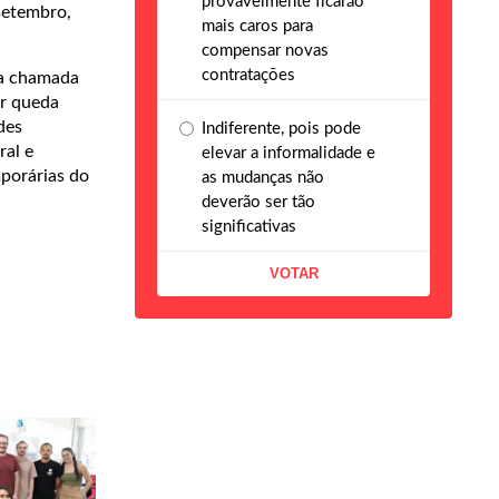
provavelmente ficarão
setembro,
mais caros para
compensar novas
contratações
 a chamada
ar queda
des
Indiferente, pois pode
ral e
elevar a informalidade e
porárias do
as mudanças não
deverão ser tão
significativas