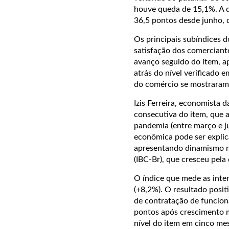
houve queda de 15,1%. A q
36,5 pontos desde junho, q
Os principais subíndices d
satisfação dos comerciant
avanço seguido do item, a
atrás do nível verificado
do comércio se mostraram 
Izis Ferreira, economista d
consecutiva do item, que a
pandemia (entre março e ju
econômica pode ser explic
apresentando dinamismo n
(IBC-Br), que cresceu pela 
O índice que mede as inte
(+8,2%). O resultado posi
de contratação de funcioná
pontos após crescimento m
nível do item em cinco me