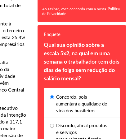
m total de
Ao assinar, você concorda com a nossa
Política
de Privacidade
.
ente à
 o terceiro
Enquete
a está 25,4%
empresários
Qual sua opinião sobre a
escala 5x2, na qual em uma
semana o trabalhador tem dois
alta
io da
dias de folga sem redução do
ividade
salário mensal?
 vêm
nco Central
Concordo, pois
aumentará a qualidade de
secutivo
vida dos brasileiros
 da intenção
do a 117,1
Discordo, afinal produtos
o maior
e serviços
retensão de