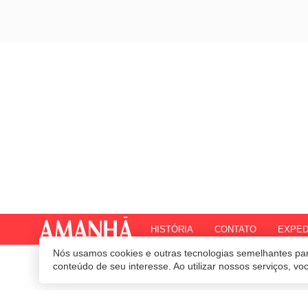
HISTÓRIA
CONTATO
EXPED
Nós usamos cookies e outras tecnologias semelhantes par
© 2020 Revista Amanhã.
Todos os direitos reservados.
Desenvolvido por
conteúdo de seu interesse. Ao utilizar nossos serviços, v