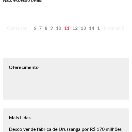
Não, excesso delas!
Anterior
6
7
8
9
10
11
12
13
14
15
Próximo
Oferecimento
Mais Lidas
Dexco vende fábrica de Urussanga por R$ 170 milhões