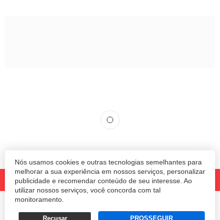
Nós usamos cookies e outras tecnologias semelhantes para
melhorar a sua experiência em nossos serviços, personalizar
publicidade e recomendar conteúdo de seu interesse. Ao
utilizar nossos serviços, você concorda com tal
monitoramento.
© 2020 Revista Amanhã.
Todos os direitos reservados.
Desenvolvido por
Recusar
PROSSEGUIR
Termos e Políticas de Uso
Privacidade