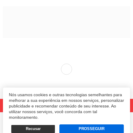
Nós usamos cookies e outras tecnologias semelhantes para
melhorar a sua experiência em nossos serviços, personalizar
publicidade e recomendar conteúdo de seu interesse. Ao
utilizar nossos serviços, você concorda com tal
monitoramento.
© 2020 Revista Amanhã.
Todos os direitos reservados.
Desenvolvido por
Recusar
PROSSEGUIR
Termos e Políticas de Uso
Privacidade