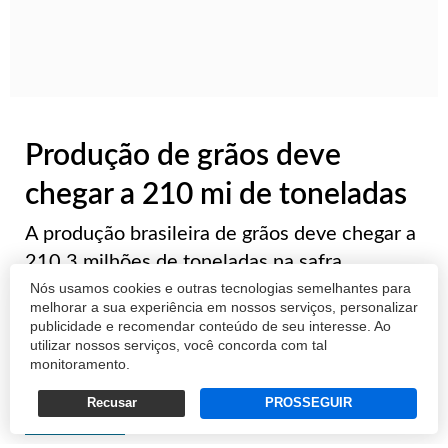
Produção de grãos deve
chegar a 210 mi de toneladas
A produção brasileira de grãos deve chegar a
210,3 milhões de toneladas na safra
Nós usamos cookies e outras tecnologias semelhantes para
2015/2016. O volume representa 1,3%, ou
melhorar a sua experiência em nossos serviços, personalizar
2,6 milhões de toneladas a mais do que a
publicidade e recomendar conteúdo de seu interesse. Ao
safra anterior, que foi de 207,7 milhões. As
utilizar nossos serviços, você concorda com tal
monitoramento.
estimativas estão no sexto levantamento da
...
Recusar
PROSSEGUIR