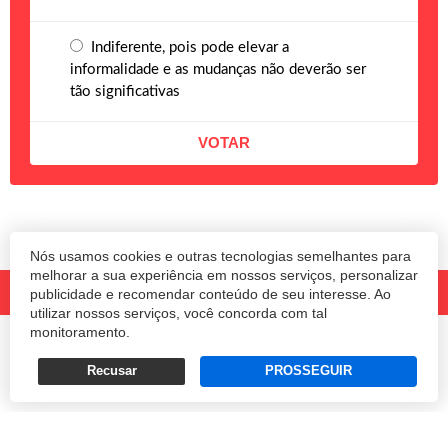
Indiferente, pois pode elevar a
informalidade e as mudanças não deverão ser
tão significativas
Nós usamos cookies e outras tecnologias semelhantes para
melhorar a sua experiência em nossos serviços, personalizar
publicidade e recomendar conteúdo de seu interesse. Ao
utilizar nossos serviços, você concorda com tal
monitoramento.
© 2020 Revista Amanhã.
Todos os direitos reservados.
Desenvolvido por
Recusar
PROSSEGUIR
Termos e Políticas de Uso
Privacidade