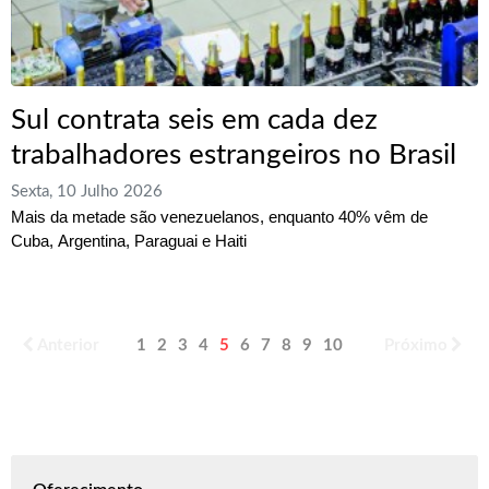
Sul contrata seis em cada dez
trabalhadores estrangeiros no Brasil
Sexta, 10 Julho 2026
Mais da metade são venezuelanos, enquanto 40% vêm de
Cuba, Argentina, Paraguai e Haiti
Anterior
1
2
3
4
5
6
7
8
9
10
Próximo