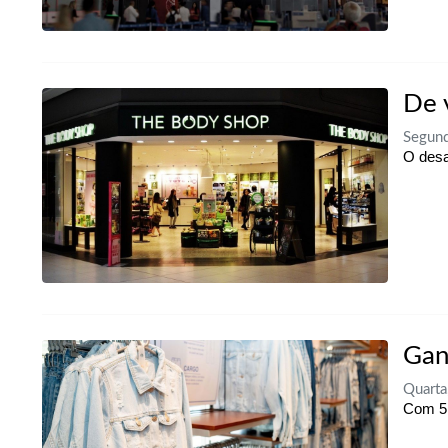
De 
Segund
O desa
Gan
Quarta
Com 51