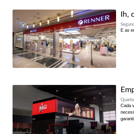
Ih,
Segund
E as e
Emp
Quarta
Cada v
necess
garant