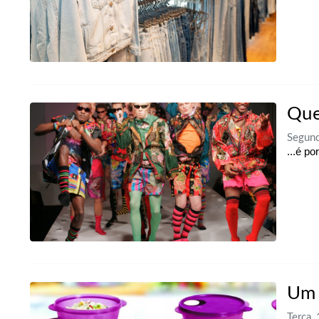
Que
Segund
...é po
Um 
Terça,