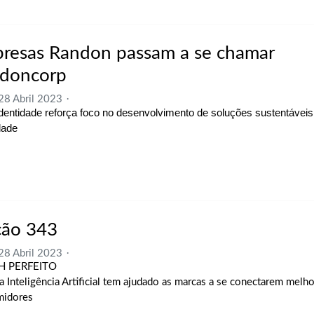
resas Randon passam a se chamar
doncorp
 28 Abril 2023
dentidade reforça foco no desenvolvimento de soluções sustentáveis
dade
ção 343
 28 Abril 2023
CH
PERFEITO
 I
nteligência Artifi
cial tem
ajudado as marcas a se conectarem
melho
midores