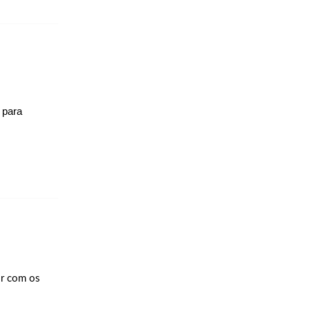
 para
r com os