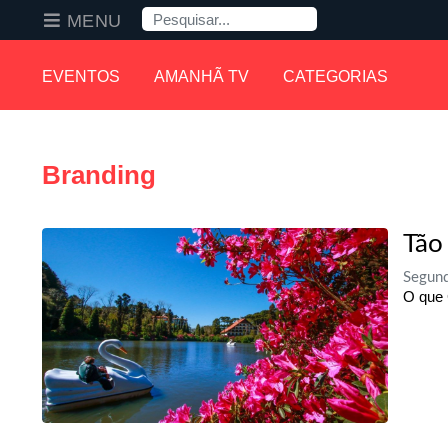
Pesquisa
MENU
EVENTOS
AMANHÃ TV
CATEGORIAS
Branding
Tão
Segund
O que 