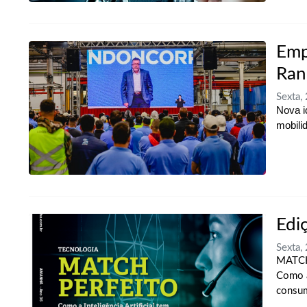
Emp
Ran
Sexta,
Nova i
mobili
Edi
Sexta,
MAT
Como a
consu