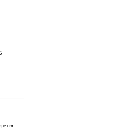
RS
 que um