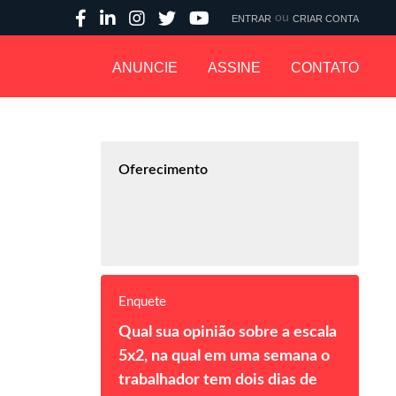
ou
ENTRAR
CRIAR CONTA
ANUNCIE
ASSINE
CONTATO
Oferecimento
Enquete
Qual sua opinião sobre a escala
5x2, na qual em uma semana o
trabalhador tem dois dias de