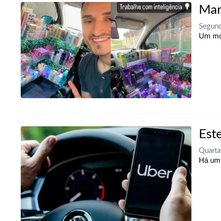
Mar
Segund
Um mot
Est
Quarta
Há um 