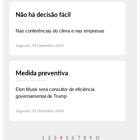
Não há decisão fácil
Nas conferências do clima e nas empresas
Segunda, 09 Dezembro 2024
Medida preventiva
Elon Musk será consultor de eficiência
governamental de Trump
Segunda, 02 Dezembro 2024
Anterior
1
2
3
4
5
6
7
8
9
10
Próximo