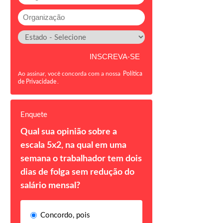
Ao assinar, você concorda com a nossa
Política
de Privacidade
.
Enquete
Qual sua opinião sobre a
escala 5x2, na qual em uma
semana o trabalhador tem dois
dias de folga sem redução do
salário mensal?
Concordo, pois