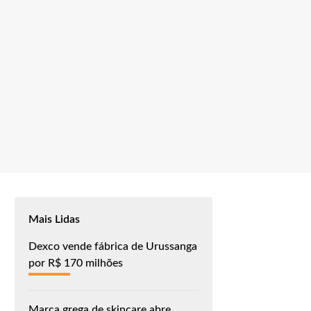
Mais Lidas
Dexco vende fábrica de Urussanga
por R$ 170 milhões
Marca grega de skincare abre